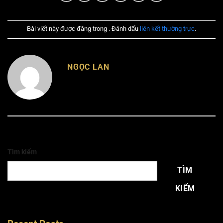
Bài viết này được đăng trong
. Đánh dấu
liên kết thường trực
.
NGỌC LAN
Tìm kiếm
TÌM
KIẾM