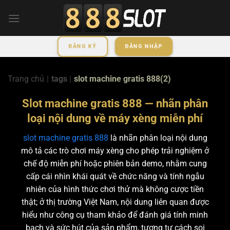
Bỏ
qua
nội
dung
ĐĂNG KÝ
ĐĂNG NHẬP
Trang chủ
|
tags
|
slot machine gratis 888(2)
Slot machine gratis 888 — nhãn phân
loại nội dung về máy xèng miễn phí
slot machine gratis 888
là nhãn phân loại nội dung
mô tả các trò chơi máy xèng cho phép trải nghiệm ở
chế độ miễn phí hoặc phiên bản demo, nhằm cung
cấp cái nhìn khái quát về chức năng và tính ngẫu
nhiên của hình thức chơi thử mà không cược tiền
thật; ở thị trường Việt Nam, nội dung liên quan được
hiểu như công cụ tham khảo để đánh giá tính minh
bạch và sức hút của sản phẩm, tương tự cách soi