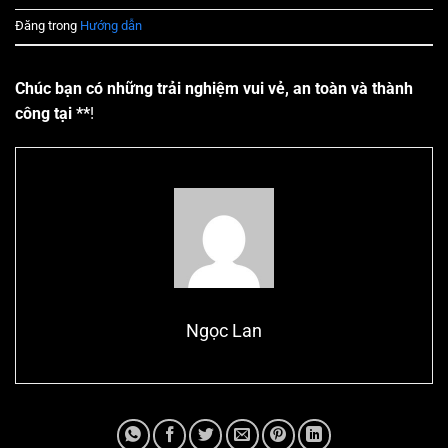
Đăng trong
Hướng dẫn
Chúc bạn có những trải nghiệm vui vẻ, an toàn và thành
công tại **
!
Ngọc Lan