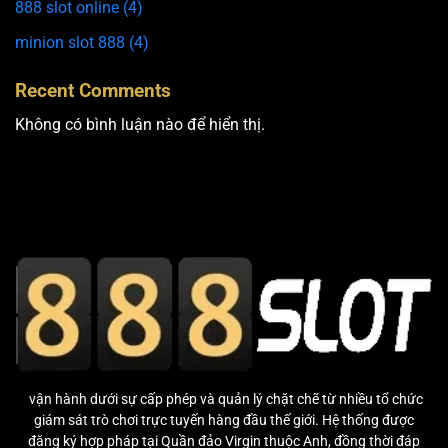
888 slot online (4)
minion slot 888 (4)
Recent Comments
Không có bình luận nào để hiển thị.
vận hành dưới sự cấp phép và quản lý chặt chẽ từ nhiều tổ chức
giám sát trò chơi trực tuyến hàng đầu thế giới. Hệ thống được
đăng ký hợp pháp tại Quần đảo Virgin thuộc Anh, đồng thời đáp