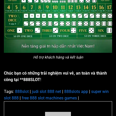
Hỗ trợ khách hàng và kết luận
Chúc bạn có những trải nghiệm vui vẻ, an toàn và thành
công tại **888SLOT
!
Tags:
888slot
|
judi slot 888 net
|
888slots app
|
super win
slot 888
|
free 888 slot machines games
|