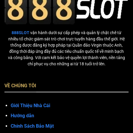
888SLOT
vận hành dưới sự cấp phép và quản lý chặt chẽ từ
nhiều tổ chức giám sát trò chơi trực tuyến hàng đầu thế giới. Hệ
thống được đăng ký hợp pháp tại Quần đảo Virgin thuộc Anh,
đồng thời đáp ứng đầy đủ các tiêu chuẩn quốc tế về minh bạch
và công bằng. Với cam kết bảo vệ quyền lợi thành viên, nền tảng
chỉ phục vụ cho những ai từ 18 tuổi trở lên.
VỀ CHÚNG TÔI
Giới Thiệu Nhà Cái
Hướng dẫn
Chính Sách Bảo Mật