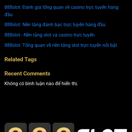
888slot: Đánh giá tổng quan về casino trực tuyến hàng
đầu
888slot: Nền tảng đánh bạc trực tuyến hàng đầu
888slot - Nền tảng slot và casino trực tuyến
888slot: Tổng quan về nền tảng slot trực tuyến nổi bật
Related Tags
Recent Comments
Không có bình luận nào để hiển thị.