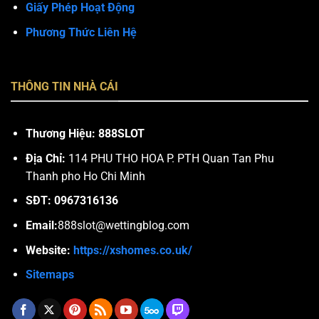
Giấy Phép Hoạt Động
Phương Thức Liên Hệ
THÔNG TIN NHÀ CÁI
Thương Hiệu: 888SLOT
Địa Chỉ:
114 PHU THO HOA P. PTH Quan Tan Phu
Thanh pho Ho Chi Minh
SĐT:
0967316136
Email:
888slot@wettingblog.com
Website:
https://xshomes.co.uk/
Sitemaps