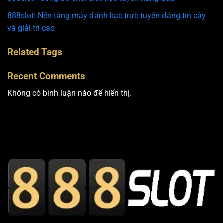
888slot: Nền tảng máy đánh bạc trực tuyến đáng tin cậy
và giải trí cao
Related Tags
Recent Comments
Không có bình luận nào để hiển thị.