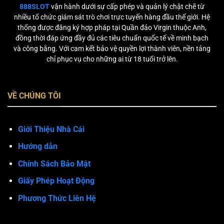
888SLOT
vận hành dưới sự cấp phép và quản lý chặt chẽ từ
nhiều tổ chức giám sát trò chơi trực tuyến hàng đầu thế giới. Hệ
thống được đăng ký hợp pháp tại Quần đảo Virgin thuộc Anh,
đồng thời đáp ứng đầy đủ các tiêu chuẩn quốc tế về minh bạch
và công bằng. Với cam kết bảo vệ quyền lợi thành viên, nền tảng
chỉ phục vụ cho những ai từ 18 tuổi trở lên.
VỀ CHÚNG TÔI
Giới Thiệu Nhà Cái
Hướng dẫn
Chính Sách Bảo Mật
Giấy Phép Hoạt Động
Phương Thức Liên Hệ