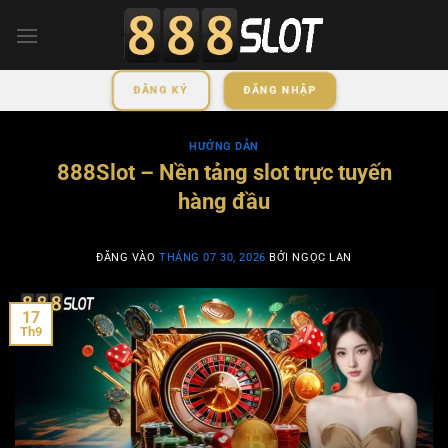
Bỏ
qua
nội
dung
ĐĂNG KÝ
ĐĂNG NHẬP
HƯỚNG DẪN
888Slot – Nền tảng slot trực tuyến
hàng đầu
ĐĂNG VÀO
THÁNG 07 30, 2026
BỞI
NGỌC LAN
17
Th9