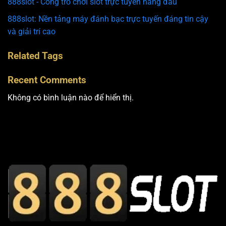
888slot - Cổng trò chơi slot trực tuyến hàng đầu
888slot: Nền tảng máy đánh bạc trực tuyến đáng tin cậy
và giải trí cao
Related Tags
Recent Comments
Không có bình luận nào để hiển thị.