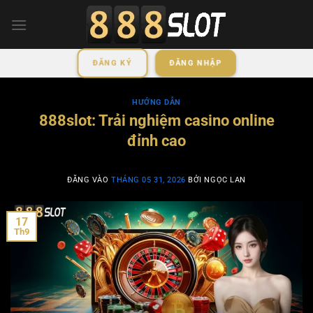
Bỏ
qua
nội
dung
ĐĂNG KÝ
ĐĂNG NHẬP
HƯỚNG DẪN
888slot: Trải nghiệm casino online
đỉnh cao
ĐĂNG VÀO
THÁNG 05 31, 2026
BỞI
NGỌC LAN
17
Th9