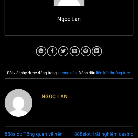
Ngọc Lan
Bài viết này được đăng trong
Hướng dẫn
. Đánh dấu
liên kết thường trực
.
NGỌC LAN
888slot: Tổng quan về nền
888slot: trải nghiệm casino