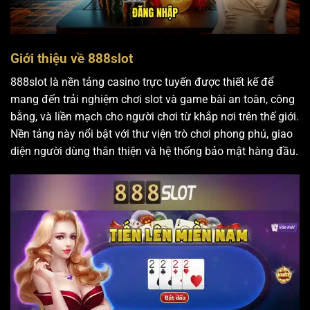
Giới thiệu về 888slot
888slot là nền tảng casino trực tuyến được thiết kế để
mang đến trải nghiệm chơi slot và game bài an toàn, công
bằng, và liền mạch cho người chơi từ khắp nơi trên thế giới.
Nền tảng này nổi bật với thư viện trò chơi phong phú, giao
diện người dùng thân thiện và hệ thống bảo mật hàng đầu.