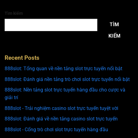
Tìm kiếm
TÌM
KIẾM
Recent Posts
888slot: Tổng quan về nền tảng slot trực tuyến nổi bật
888slot: Đánh giá nền tảng trò chơi slot trực tuyến nổi bật
888slot: Nền tảng slot trực tuyến hàng đầu cho cược và
giải trí
888slot - Trải nghiệm casino slot trực tuyến tuyệt vời
888slot: Đánh giá về nền tảng casino slot trực tuyến
888slot - Cổng trò chơi slot trực tuyến hàng đầu