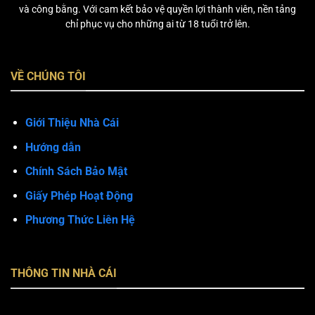
và công bằng. Với cam kết bảo vệ quyền lợi thành viên, nền tảng
chỉ phục vụ cho những ai từ 18 tuổi trở lên.
VỀ CHÚNG TÔI
Giới Thiệu Nhà Cái
Hướng dẫn
Chính Sách Bảo Mật
Giấy Phép Hoạt Động
Phương Thức Liên Hệ
THÔNG TIN NHÀ CÁI