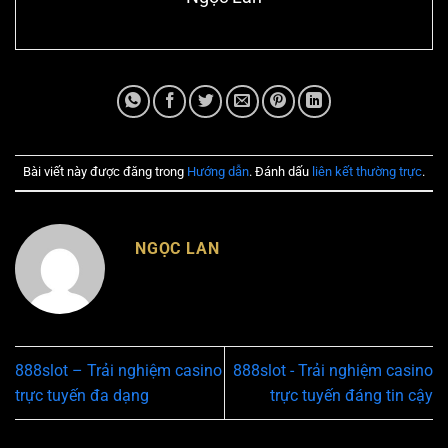
Bài viết này được đăng trong
Hướng dẫn
. Đánh dấu
liên kết thường trực
.
NGỌC LAN
888slot – Trải nghiệm casino
888slot - Trải nghiệm casino
trực tuyến đa dạng
trực tuyến đáng tin cậy