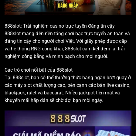
888slot: Trải nghiệm casino trực tuyến đáng tin cậy
888slot mang đến nền tảng chơi bạc trực tuyến an toàn và
đáng tin cậy cho người chơi Việt. Với giấy phép được cấp
và hệ thống RNG công khai, 888slot cam kết đem lại trải
nghiệm công bằng và minh bạch cho mọi người.
Các trò chơi nổi bật của 888slot
Tại 888slot, bạn có thể thưởng thức hàng ngàn lượt quay ở
các máy slot chất lượng cao, bên cạnh các bàn live casino,
blackjack, rulet và baccarat. Nhiều jackpot tiền mặt và
khuyến mãi hấp dẫn sẽ chờ đợi bạn mỗi ngày.