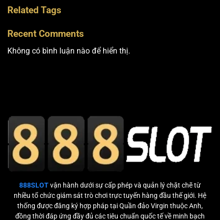
Related Tags
Recent Comments
Không có bình luận nào để hiển thị.
888SLOT
vận hành dưới sự cấp phép và quản lý chặt chẽ từ
nhiều tổ chức giám sát trò chơi trực tuyến hàng đầu thế giới. Hệ
thống được đăng ký hợp pháp tại Quần đảo Virgin thuộc Anh,
đồng thời đáp ứng đầy đủ các tiêu chuẩn quốc tế về minh bạch