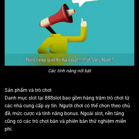
Các tính năng nổi bật
Sản phẩm và trò chơi
Danh mục slot tại 888slot bao gồm hàng trăm trò chơi từ
các nhà cung cấp uy tín. Người chơi có thể chọn theo chủ
đề, mức cược và tính năng bonus. Ngoài slot, nền tảng
cũng có các trò chơi bàn và phiên bản thử nghiệm miễn
phí.