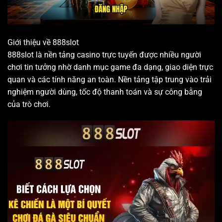
Giới thiệu về 888slot
888slot là nền tảng casino trực tuyến được nhiều người
chơi tin tưởng nhờ danh mục game đa dạng, giao diện trực
quan và các tính năng an toàn. Nền tảng tập trung vào trải
nghiệm người dùng, tốc độ thanh toán và sự công bằng
của trò chơi.