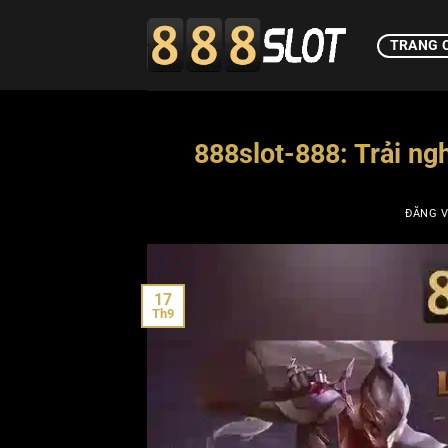
Bỏ
qua
TRANG 
nội
dung
888slot-888: Trải ng
ĐĂNG 
17
Th9