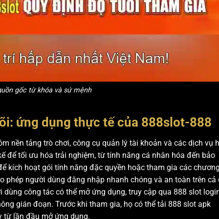
uồn gốc từ khóa và sứ mệnh
õi: ứng dụng thực tế của 888slot-888
ồm nền tảng trò chơi, công cụ quản lý tài khoản và các dịch vụ 
ế để tối ưu hóa trải nghiệm, từ tính năng cá nhân hóa đến bảo
ể kích hoạt gói tính năng đặc quyền hoặc tham gia các chươn
 cho phép người dùng đăng nhập nhanh chóng và an toàn trên cả 
i dùng công tác có thể mở ứng dụng, truy cập qua 888 slot logi
ông gián đoạn. Trước khi tham gia, họ có thể tải 888 slot apk
 từ lần đầu mở ứng dụng.