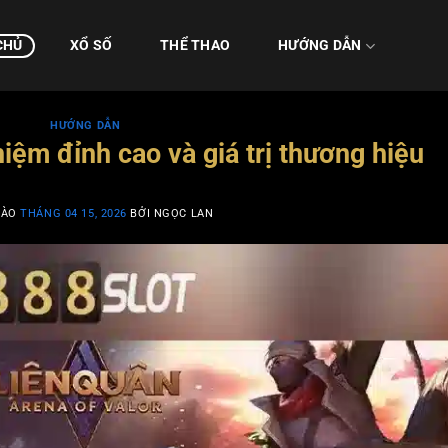
CHỦ
XỔ SỐ
THỂ THAO
HƯỚNG DẪN
HƯỚNG DẪN
hiệm đỉnh cao và giá trị thương hiệu
VÀO
THÁNG 04 15, 2026
BỞI
NGỌC LAN