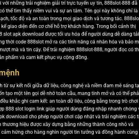
ới những trải nghiệm giải trí trực tuyến uy tín, 888slot-888 đã
ó thể tìm thấy niềm vui và sự an tâm. Tên gọi này không chỉ là
ạch, tốc độ và an toàn trong mọi giao dịch và tương tác. 888slo
 kế giao diện đến cơ chế hỗ trợ khách hàng. Trong bối cảnh thị
888 slot apk download được tối ưu hóa để người dùng dễ dàng tải
ng thời code 888slot mở ra các tính năng cá nhân hóa và bảo m
mượt mà và tin cậy. Để trải nghiệm 888slot-888, người đọc có t
sản phẩm và cam kết phục vụ cộng đồng.
 mệnh
 từ sự kết nối giữa dữ liệu, công nghệ và niềm đam mê sáng tạ
ốn tạo một tên gọi dễ nhớ toàn cầu, mang tính mở và có thể ph
 đều khắc ghi cam kết: an toàn dữ liệu, công bằng trong trò chơi
hợp 888 slot login link giúp người dùng đăng nhập nhanh chóng 
t apk download cho phép người chơi cập nhật và trải nghiệm các t
n thương hiệu được xây dựng bằng những thành công nhỏ và
ạo cảm hứng cho hàng nghìn người tin tưởng và đồng hành cùng