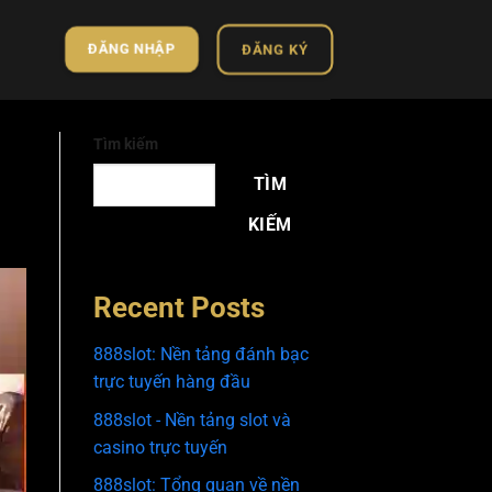
ĐĂNG NHẬP
ĐĂNG KÝ
Tìm kiếm
TÌM
KIẾM
Recent Posts
888slot: Nền tảng đánh bạc
trực tuyến hàng đầu
888slot - Nền tảng slot và
casino trực tuyến
888slot: Tổng quan về nền