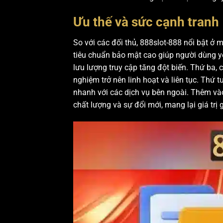
Ưu thế và sức cạnh tranh
So với các đối thủ, 888slot-888 nổi bật ở m
tiêu chuẩn bảo mật cao giúp người dùng yên
lưu lượng truy cập tăng đột biến. Thứ ba,
nghiệm trở nên linh hoạt và liên tục. Thứ t
nhanh với các dịch vụ bên ngoài. Thêm vào
chất lượng và sự đổi mới, mang lại giá trị