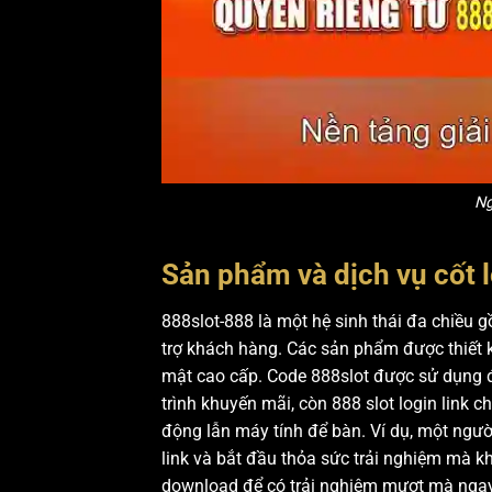
Ng
Sản phẩm và dịch vụ cốt l
888slot-888 là một hệ sinh thái đa chiều g
trợ khách hàng. Các sản phẩm được thiết k
mật cao cấp. Code 888slot được sử dụng đ
trình khuyến mãi, còn 888 slot login link
động lẫn máy tính để bàn. Ví dụ, một ngườ
link và bắt đầu thỏa sức trải nghiệm mà kh
download để có trải nghiệm mượt mà ngay