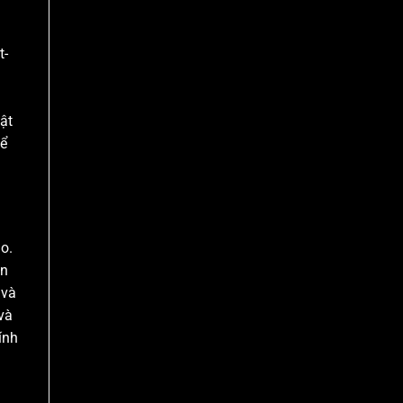
t-
ật
hể
o.
ản
 và
và
ính