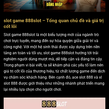
slot game 888slot – Tổng quan chủ đề và giá trị
cốt lõi
Slot game 888slot là một biểu tượng mới của ngành trò
chơi trực tuyến, mang đến sự hòa quyện giữa giải trí và
công nghệ. Với một hệ sinh thái được xây dựng trên nền
tảng an toàn và tối ưu, slot game 888slot hướng tới trải
nghiệm người dùng mượt mà, dễ tiếp cận và đáng tin cậy.
Trong phạm vi bài viết, ta sẽ khám phá các yếu tố làm nên
giá trị cốt lõi của thương hiệu, từ chất lượng game đến dịch
vụ chăm sóc khách hàng. Bên cạnh đó, ace slot 888 và xl
slot 888 được giới thiệu như những nhánh phát triển mang
lại nhiều lựa chọn cho người chơi.