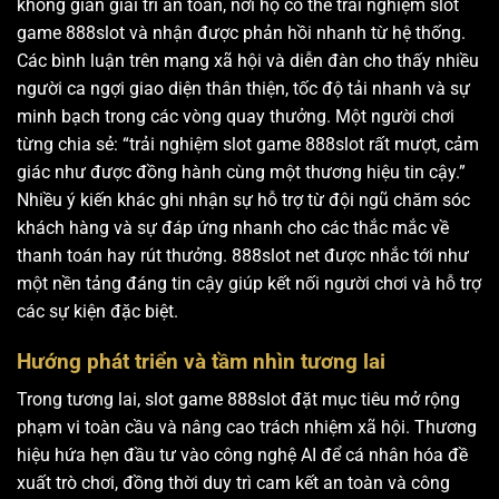
không gian giải trí an toàn, nơi họ có thể trải nghiệm slot
game 888slot và nhận được phản hồi nhanh từ hệ thống.
Các bình luận trên mạng xã hội và diễn đàn cho thấy nhiều
người ca ngợi giao diện thân thiện, tốc độ tải nhanh và sự
minh bạch trong các vòng quay thưởng. Một người chơi
từng chia sẻ: “trải nghiệm slot game 888slot rất mượt, cảm
giác như được đồng hành cùng một thương hiệu tin cậy.”
Nhiều ý kiến khác ghi nhận sự hỗ trợ từ đội ngũ chăm sóc
khách hàng và sự đáp ứng nhanh cho các thắc mắc về
thanh toán hay rút thưởng. 888slot net được nhắc tới như
một nền tảng đáng tin cậy giúp kết nối người chơi và hỗ trợ
các sự kiện đặc biệt.
Hướng phát triển và tầm nhìn tương lai
Trong tương lai, slot game 888slot đặt mục tiêu mở rộng
phạm vi toàn cầu và nâng cao trách nhiệm xã hội. Thương
hiệu hứa hẹn đầu tư vào công nghệ AI để cá nhân hóa đề
xuất trò chơi, đồng thời duy trì cam kết an toàn và công