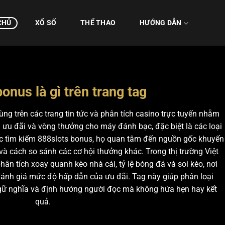
CHỦ
XỔ SỐ
THỂ THAO
HƯỚNG DẪN
onus là gì trên trang tag
ng trên các trang tin tức và phân tích casino trực tuyến nhằm
ưu đãi và vòng thưởng cho máy đánh bạc, đặc biệt là các loại
ọc tìm kiếm 888slots bonus, họ quan tâm đến nguồn gốc khuyến
và cách so sánh các cơ hội thưởng khác. Trong thị trường Việt
hân tích xoay quanh kèo nhà cái, tỷ lệ bóng đá và soi kèo, nơi
đánh giá mức độ hấp dẫn của ưu đãi. Tag này giúp phân loại
t ngữ nghĩa và định hướng người đọc mà không hứa hẹn hay kết
quả.