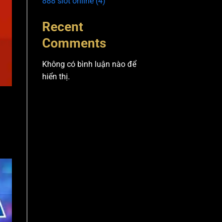
888 slot online (4)
Recent
Comments
Không có bình luận nào để
hiển thị.