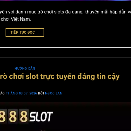
yến với danh mục trò chơi slots đa dạng, khuyến mãi hấp dẫn v
 chơi Việt Nam.
TIẾP TỤC ĐỌC
→
HƯỚNG DẪN
rò chơi slot trực tuyến đáng tin cậy
VÀO
THÁNG 08 07, 2026
BỞI
NGỌC LAN