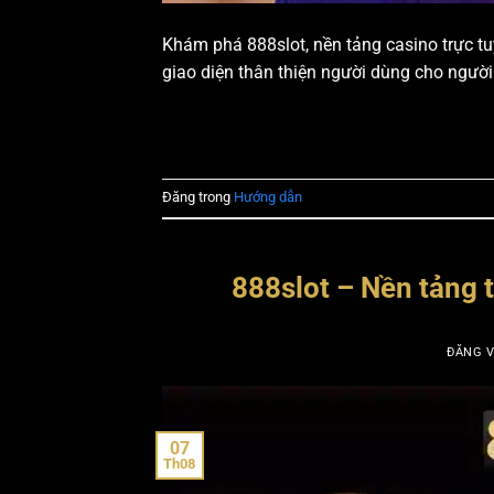
Khám phá 888slot, nền tảng casino trực tu
giao diện thân thiện người dùng cho người
Đăng trong
Hướng dẫn
888slot – Nền tảng t
ĐĂNG 
07
Th08