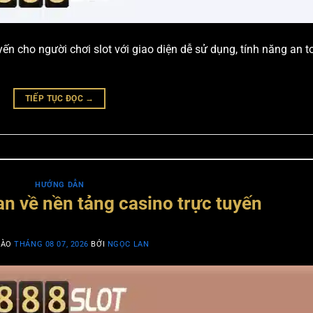
yến cho người chơi slot với giao diện dễ sử dụng, tính năng an t
TIẾP TỤC ĐỌC
→
HƯỚNG DẪN
an về nền tảng casino trực tuyến
VÀO
THÁNG 08 07, 2026
BỞI
NGỌC LAN