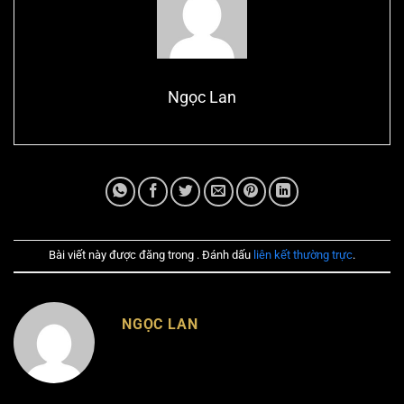
Ngọc Lan
Bài viết này được đăng trong
. Đánh dấu
liên kết thường trực
.
NGỌC LAN