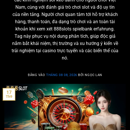
Nam, cùng với đánh giá trò chơi slot và độ uy tín
của nền tảng. Người chơi quan tâm tới hỗ trợ khách
hàng, thanh toán, đa dạng trò chơi và an toàn tài
khoản khi xem xét 888slots spielbank erfahrung.
Tag này phục vụ nội dung phân tích, giúp độc giả
nắm bắt khái niệm, thị trường và xu hướng ý kiến về
trải nghiệm tại casino trực tuyến và các biến thể của
nó.
ĐĂNG VÀO
THÁNG 08 08, 2026
BỞI
NGỌC LAN
17
Th9