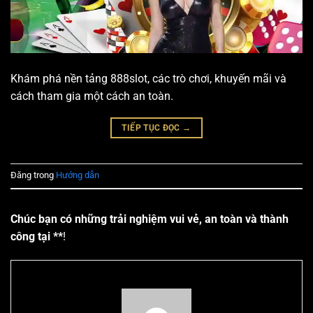
Khám phá nền tảng 888slot, các trò chơi, khuyến mãi và
cách tham gia một cách an toàn.
TIẾP TỤC ĐỌC
→
Đăng trong
Hướng dẫn
Chúc bạn có những trải nghiệm vui vẻ, an toàn và thành
công tại **
!