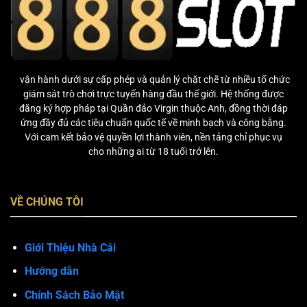
vận hành dưới sự cấp phép và quản lý chặt chẽ từ nhiều tổ chức
giám sát trò chơi trực tuyến hàng đầu thế giới. Hệ thống được
đăng ký hợp pháp tại Quần đảo Virgin thuộc Anh, đồng thời đáp
ứng đầy đủ các tiêu chuẩn quốc tế về minh bạch và công bằng.
Với cam kết bảo vệ quyền lợi thành viên, nền tảng chỉ phục vụ
cho những ai từ 18 tuổi trở lên.
VỀ CHÚNG TÔI
Giới Thiệu Nhà Cái
Hướng dẫn
Chính Sách Bảo Mật