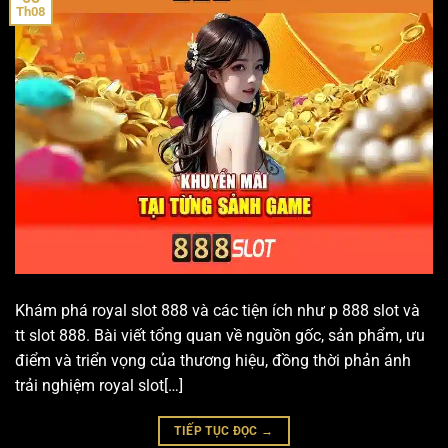
Th08
Khám phá royal slot 888 và các tiện ích như p 888 slot và
tt slot 888. Bài viết tổng quan về nguồn gốc, sản phẩm, ưu
điểm và triển vọng của thương hiệu, đồng thời phản ánh
trải nghiệm royal slot[…]
TIẾP TỤC ĐỌC
→