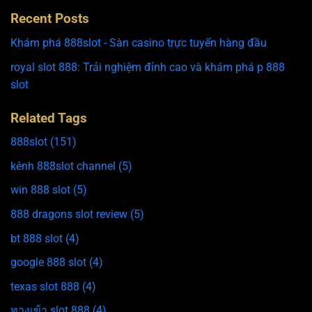
Recent Posts
Khám phá 888slot - Sàn casino trực tuyến hàng đầu
royal slot 888: Trải nghiệm đỉnh cao và khám phá p 888
slot
Related Tags
888slot (151)
kênh 888slot channel (5)
win 888 slot (5)
888 dragons slot review (5)
bt 888 slot (4)
google 888 slot (4)
texas slot 888 (4)
ทางเข้า slot 888 (4)