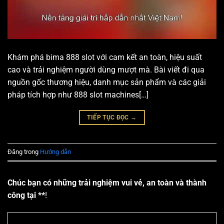
Khám phá bima 888 slot với cam kết an toàn, hiệu suất
cao và trải nghiệm người dùng mượt mà. Bài viết đi qua
nguồn gốc thương hiệu, danh mục sản phẩm và các giải
pháp tích hợp như 888 slot machines[…]
TIẾP TỤC ĐỌC
→
Đăng trong
Hướng dẫn
Chúc bạn có những trải nghiệm vui vẻ, an toàn và thành
công tại **
!