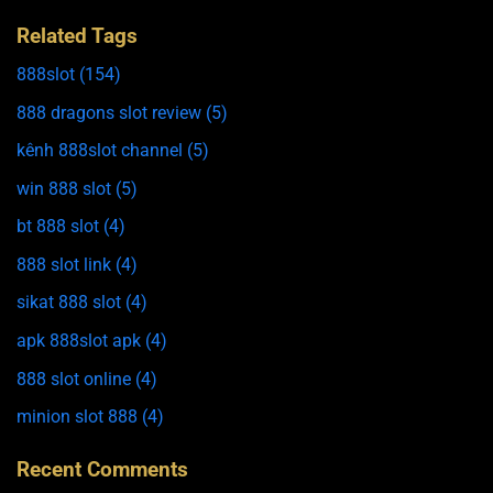
Related Tags
888slot (154)
888 dragons slot review (5)
kênh 888slot channel (5)
win 888 slot (5)
bt 888 slot (4)
888 slot link (4)
sikat 888 slot (4)
apk 888slot apk (4)
888 slot online (4)
minion slot 888 (4)
Recent Comments