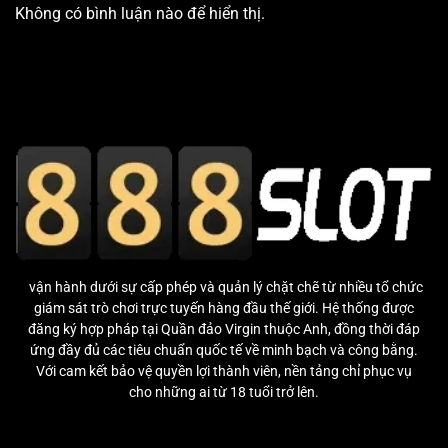
Không có bình luận nào để hiển thị.
vận hành dưới sự cấp phép và quản lý chặt chẽ từ nhiều tổ chức
giám sát trò chơi trực tuyến hàng đầu thế giới. Hệ thống được
đăng ký hợp pháp tại Quần đảo Virgin thuộc Anh, đồng thời đáp
ứng đầy đủ các tiêu chuẩn quốc tế về minh bạch và công bằng.
Với cam kết bảo vệ quyền lợi thành viên, nền tảng chỉ phục vụ
cho những ai từ 18 tuổi trở lên.