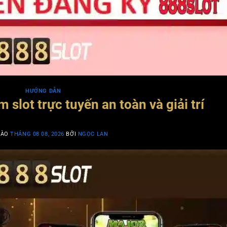
HƯỚNG DẪN
m slot trực tuyến an toàn và giải trí
VÀO
THÁNG 08 08, 2026
BỞI
NGỌC LAN