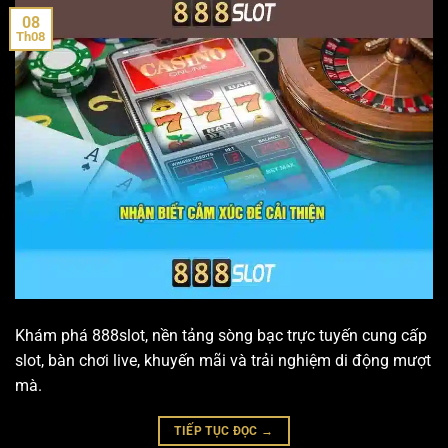
08
Th08
Khám phá 888slot, nền tảng sòng bạc trực tuyến cung cấp
slot, bàn chơi live, khuyến mãi và trải nghiệm di động mượt
mà.
TIẾP TỤC ĐỌC
→