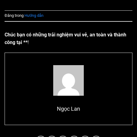
Đăng trong
Hướng dẫn
Chúc bạn có những trải nghiệm vui vẻ, an toàn và thành
công tại **
!
Ngọc Lan