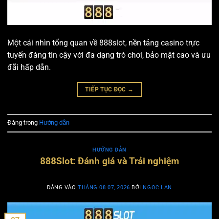
Một cái nhìn tổng quan về 888slot, nền tảng casino trực
tuyến đáng tin cậy với đa dạng trò chơi, bảo mật cao và ưu
đãi hấp dẫn.
TIẾP TỤC ĐỌC
→
Đăng trong
Hướng dẫn
HƯỚNG DẪN
888Slot: Đánh giá và Trải nghiệm
ĐĂNG VÀO
THÁNG 08 07, 2026
BỞI
NGỌC LAN