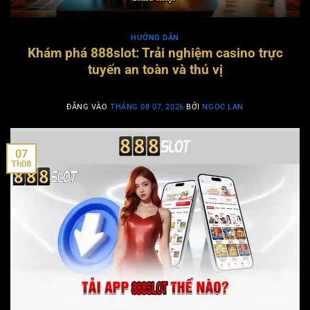
HƯỚNG DẪN
Khám phá 888slot: Trải nghiệm casino trực
tuyến an toàn và thú vị
ĐĂNG VÀO
THÁNG 08 07, 2026
BỞI
NGỌC LAN
07
Th08