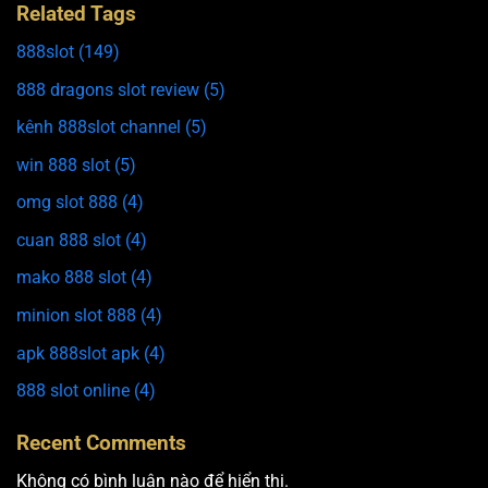
Related Tags
888slot (149)
888 dragons slot review (5)
kênh 888slot channel (5)
win 888 slot (5)
omg slot 888 (4)
cuan 888 slot (4)
mako 888 slot (4)
minion slot 888 (4)
apk 888slot apk (4)
888 slot online (4)
Recent Comments
Không có bình luận nào để hiển thị.