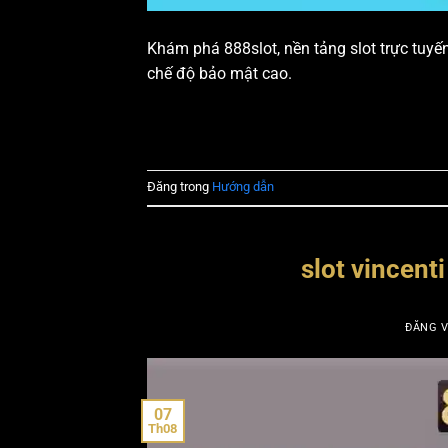
Khám phá 888slot, nền tảng slot trực tuyế
chế độ bảo mật cao.
Đăng trong
Hướng dẫn
slot vincenti
ĐĂNG 
07
Th08