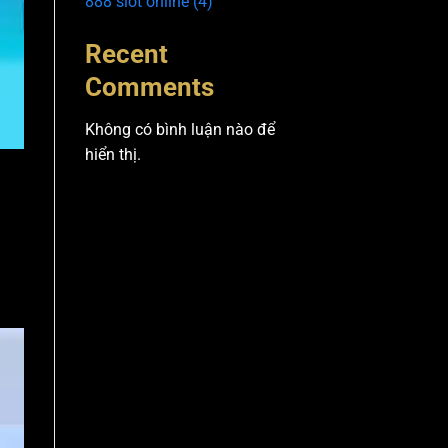
888 slot online (4)
Recent
Comments
Không có bình luận nào để
hiển thị.