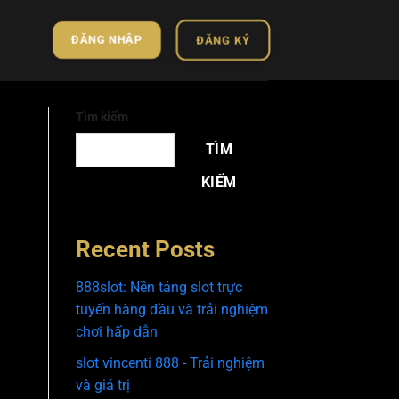
ĐĂNG NHẬP
ĐĂNG KÝ
Tìm kiếm
TÌM
KIẾM
Recent Posts
888slot: Nền tảng slot trực
tuyến hàng đầu và trải nghiệm
chơi hấp dẫn
slot vincenti 888 - Trải nghiệm
và giá trị