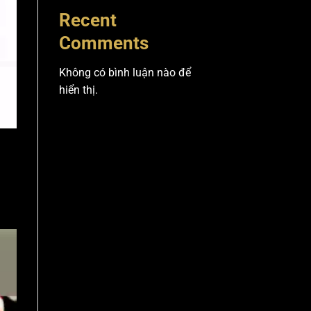
Recent
Comments
Không có bình luận nào để
hiển thị.