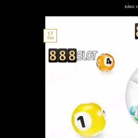
ĐĂNG 
17
Th9