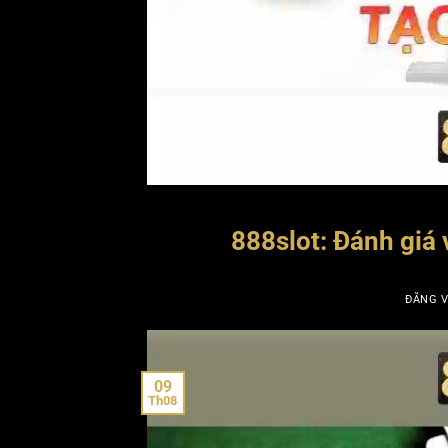
888slot: Đánh giá 
ĐĂNG 
09
Th08