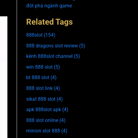
đột phá ngành game
Related Tags
888slot (154)
888 dragons slot review (5)
kênh 888slot channel (5)
win 888 slot (5)
bt 888 slot (4)
888 slot link (4)
sikat 888 slot (4)
apk 888slot apk (4)
888 slot online (4)
minion slot 888 (4)