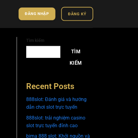
ĐĂNG NHẬP
ĐĂNG KÝ
Tìm kiếm
TÌM
KIẾM
Recent Posts
888slot: Đánh giá và hướng
dẫn chơi slot trực tuyến
888slot: trải nghiệm casino
slot trực tuyến đỉnh cao
bima 888 slot: Khởi nguồn và