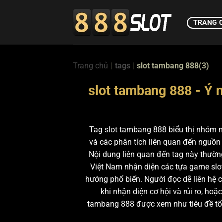
Bỏ
qua
TRANG 
nội
dung
Trang chủ
|
tags
|
slot tambang 888(3)
slot tambang 888 - Ý n
Tag slot tambang 888 biểu thị nhóm nộ
và các phân tích liên quan đến nguồn 
Nội dung liên quan đến tag này thườn
Việt Nam nhận diện các tựa game slot
hướng phổ biến. Người đọc dễ liên hệ c
khi nhận diện cơ hội và rủi ro, h
tambang 888 được xem như tiêu đề tổng