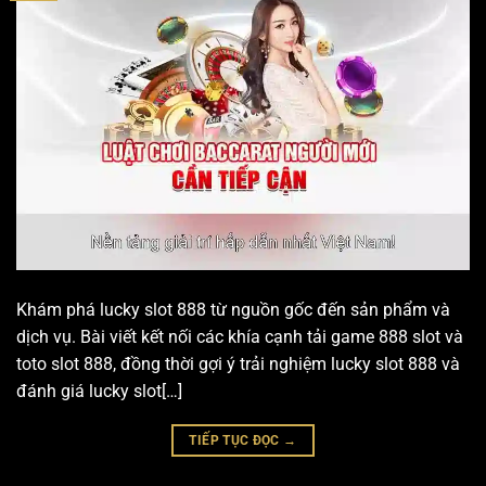
Khám phá lucky slot 888 từ nguồn gốc đến sản phẩm và
dịch vụ. Bài viết kết nối các khía cạnh tải game 888 slot và
toto slot 888, đồng thời gợi ý trải nghiệm lucky slot 888 và
đánh giá lucky slot[…]
TIẾP TỤC ĐỌC
→