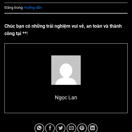
Đăng trong
Hướng dẫn
Chúc bạn có những trải nghiệm vui vẻ, an toàn và thành
công tại **
!
Ngọc Lan