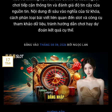
chơi tiếp cận thông tin và đánh giá độ tin cậy của
nguồn tin. Nội dung đi sâu vào nghĩa của từ khóa,
cách phân loại bài viết liên quan đến slot và công cụ
tham khảo dữ liệu, tránh hướng dẫn chơi hay dự
đoán kết quả cụ thể.
ĐĂNG VÀO
THÁNG 08 08, 2026
BỞI
NGỌC LAN
17
Th9