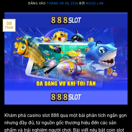
ĐĂNG VÀO
THÁNG 08 08, 2026
BỞI
NGỌC LAN
08
Th08
Khám phá casino slot 888 qua một bài phân tích ngắn gọn
nhưng đầy đủ, từ nguồn gốc thương hiệu đến các sản
phẩm và trải nghiệm người chơi. Bài viết nêu bật coin slot