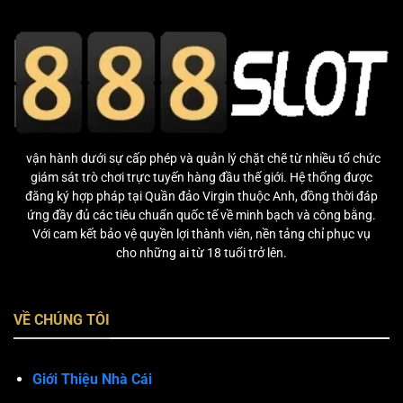
vận hành dưới sự cấp phép và quản lý chặt chẽ từ nhiều tổ chức
giám sát trò chơi trực tuyến hàng đầu thế giới. Hệ thống được
đăng ký hợp pháp tại Quần đảo Virgin thuộc Anh, đồng thời đáp
ứng đầy đủ các tiêu chuẩn quốc tế về minh bạch và công bằng.
Với cam kết bảo vệ quyền lợi thành viên, nền tảng chỉ phục vụ
cho những ai từ 18 tuổi trở lên.
VỀ CHÚNG TÔI
Giới Thiệu Nhà Cái