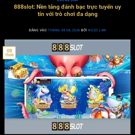
HƯỚNG DẪN
888slot: Nền tảng đánh bạc trực tuyến uy
tín với trò chơi đa dạng
ĐĂNG VÀO
THÁNG 08 08, 2026
BỞI
NGỌC LAN
08
Th08